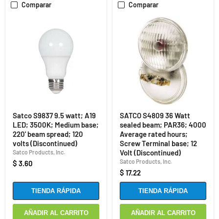
Comparar
Comparar
Satco S9837 9.5 watt; A19
SATCO S4809 36 Watt
LED; 3500K; Medium base;
sealed beam; PAR36; 4000
220' beam spread; 120
Average rated hours;
volts (Discontinued)
Screw Terminal base; 12
Volt (Discontinued)
Satco Products, Inc.
Satco Products, Inc.
$ 3.60
$ 17.22
TIENDA RÁPIDA
TIENDA RÁPIDA
AÑADIR AL CARRITO
AÑADIR AL CARRITO