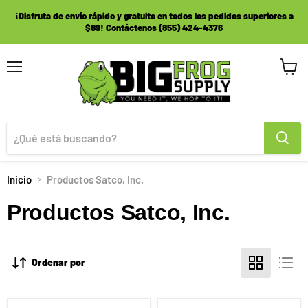
¡Disfruta de envío rápido y gratuito en todos los pedidos superiores a
$89! Contáctenos (855) 424-4376
Menú
Ver
carrito
Inicio
Productos Satco, Inc.
Productos Satco, Inc.
Ordenar por